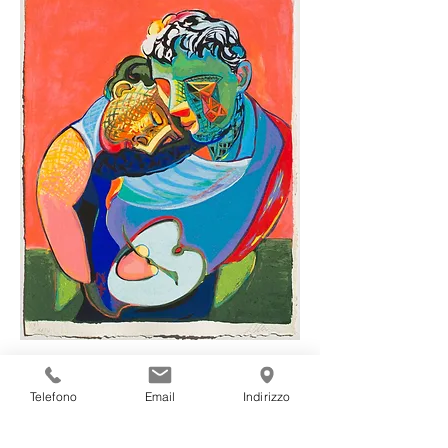
Figure in Amore III
Telefono
Email
Indirizzo
Serigrafia a 36 colori pieno margine.