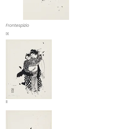
Frontespizio
IX
II