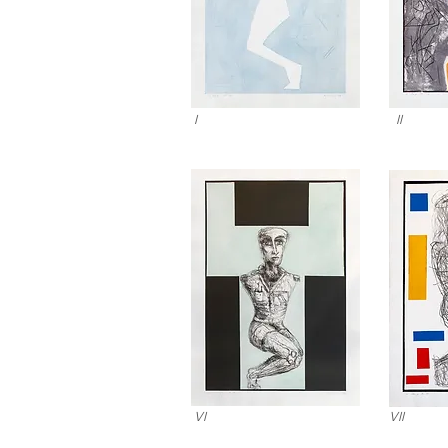
I
II
VI
VII