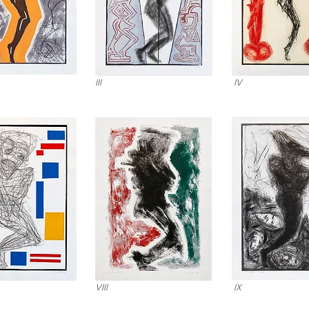
III
IV
VIII
IX